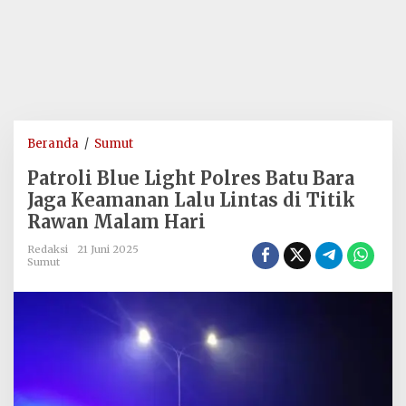
Patroli
Beranda
/
Sumut
Blue
Patroli Blue Light Polres Batu Bara
Light
Jaga Keamanan Lalu Lintas di Titik
Polres
Rawan Malam Hari
Batu
Bara
Redaksi
21 Juni 2025
Jaga
Sumut
Keamanan
Lalu
Lintas
di
Titik
Rawan
Malam