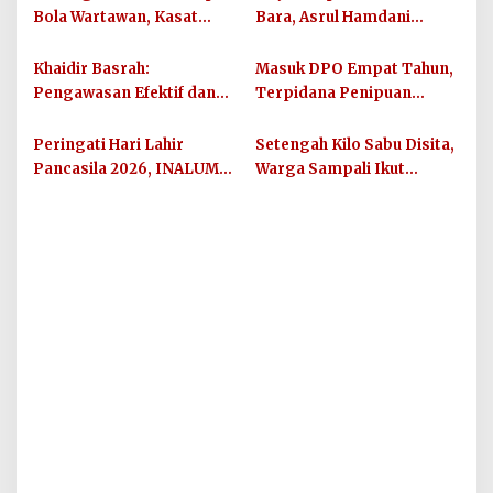
Bola Wartawan, Kasat
Bara, Asrul Hamdani
Narkoba Polres Batu Bara
Damanik Usung Semangat
Berikan Bantuan Bola
Rumah Besar Pengusaha
Khaidir Basrah:
Masuk DPO Empat Tahun,
untuk Sinergi SC
Muda
Pengawasan Efektif dan
Terpidana Penipuan
Kepastian Hukum Jadi
Berhasil Dieksekusi Kejari
Kunci Tata Kelola yang
Batu Bara
Peringati Hari Lahir
Setengah Kilo Sabu Disita,
Berintegri
Pancasila 2026, INALUM
Warga Sampali Ikut
Perkuat Semangat
Diamankan Satresnarkoba
Kebangsaan di
Polresta Deli Serdang
Lingkungan Kerja