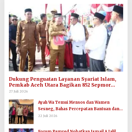
Dukung Penguatan Layanan Syariat Islam,
Pemkab Aceh Utara Bagikan 852 Sepmor
untuk Imum Gampong
27 Juli 2026
Ayah Wa Temui Mensos dan Wamen
Sesneg, Bahas Percepatan Bantuan dan
Dana Direktif Presiden
22 Juli 2026
Forum Pemred Nobatkan Ismail A Jalil