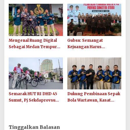
Kesiapan Maju
Peredaran Sabu Kembali
Digagalkan
Mengenal Ruang Digital
Gubsu: Semangat
Sebagai Medan Tempur
Kejuangan Harus
Modern yang Tak Pernah
Ditularkan di 33 Kabupaten
Mengenal Gencatan
Kota Sumut
Senjata
Semarak HUT RI DHD 45
Dukung Pembinaan Sepak
Sumut, Pj Sekdaprovsu
Bola Wartawan, Kasat
Tekankan Pentingnya
Narkoba Polres Batu Bara
Karya, Prestasi, dan
Berikan Bantuan Bola
Persatuan Bangsa
untuk Sinergi SC
Tinggalkan Balasan