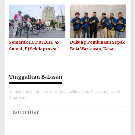
Modern yang Tak Pernah
Ditularkan di 33 Kabupaten
Mengenal Gencatan
Kota Sumut
Senjata
Semarak HUT RI DHD 45
Dukung Pembinaan Sepak
Sumut, Pj Sekdaprovsu
Bola Wartawan, Kasat
Tekankan Pentingnya
Narkoba Polres Batu Bara
Karya, Prestasi, dan
Berikan Bantuan Bola
Persatuan Bangsa
untuk Sinergi SC
Tinggalkan Balasan
Alamat email Anda tidak akan dipublikasikan.
Ruas yang wajib
ditandai
*