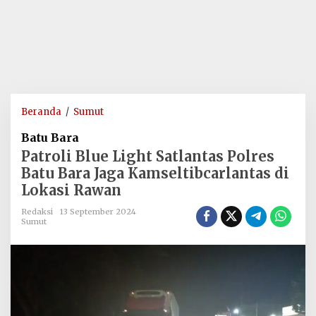
Patroli
Beranda
/
Sumut
Blue
Batu Bara
Light
Patroli Blue Light Satlantas Polres
Satlantas
Batu Bara Jaga Kamseltibcarlantas di
Polres
Lokasi Rawan
Batu
Bara
Redaksi
13 September 2024
Jaga
Sumut
Kamseltibcarlantas
di
Lokasi
Rawan