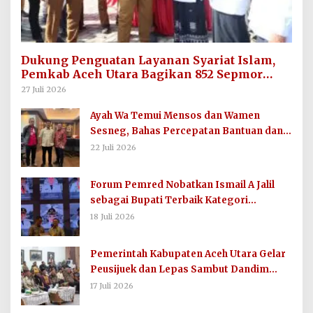
Dukung Penguatan Layanan Syariat Islam,
Pemkab Aceh Utara Bagikan 852 Sepmor
untuk Imum Gampong
27 Juli 2026
Ayah Wa Temui Mensos dan Wamen
Sesneg, Bahas Percepatan Bantuan dan
Dana Direktif Presiden
22 Juli 2026
Forum Pemred Nobatkan Ismail A Jalil
sebagai Bupati Terbaik Kategori
Komunikasi dan Informasi Publik
18 Juli 2026
Pemerintah Kabupaten Aceh Utara Gelar
Peusijuek dan Lepas Sambut Dandim
0103/AUT
17 Juli 2026