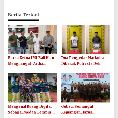
Berita Terkait
Bursa Ketua IMI Bali Kian
Dua Pengedar Narkoba
Menghangat, Artha
Dibekuk Polresta Deli
Wirawan Deklarasikan
Serdang di Pagar Merbau,
Kesiapan Maju
Peredaran Sabu Kembali
Digagalkan
Mengenal Ruang Digital
Gubsu: Semangat
Sebagai Medan Tempur
Kejuangan Harus