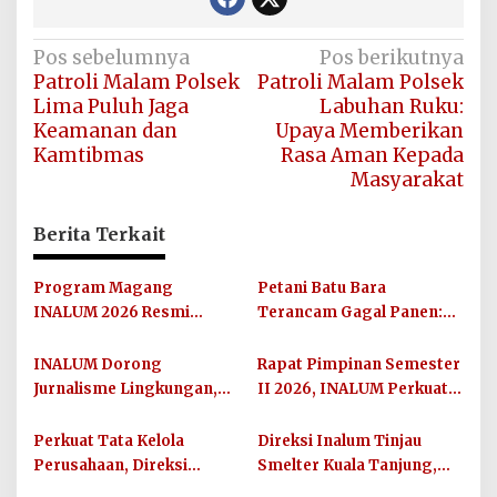
Navigasi
Pos sebelumnya
Pos berikutnya
Patroli Malam Polsek
Patroli Malam Polsek
pos
Lima Puluh Jaga
Labuhan Ruku:
Keamanan dan
Upaya Memberikan
Kamtibmas
Rasa Aman Kepada
Masyarakat
Berita Terkait
Program Magang
Petani Batu Bara
INALUM 2026 Resmi
Terancam Gagal Panen:
Dibuka, Siapkan Talenta
Mesin Pengisap Air Sawah
Muda Hadapi Dunia Kerja
Digondol Pencuri
INALUM Dorong
Rapat Pimpinan Semester
Jurnalisme Lingkungan,
II 2026, INALUM Perkuat
IN-Journal Chapter II
Sinergi dan Arah Strategis
Lahirkan 65 Karya
Perusahaan
Perkuat Tata Kelola
Direksi Inalum Tinjau
Konservasi
Perusahaan, Direksi
Smelter Kuala Tanjung,
Inalum Jalin Sinergi
Perkuat Budaya