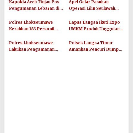
Kapolda Aceh Tinjau Pos
Apel Gelar Pasukan
Pengamanan Lebaran di
Operasi Lilin Seulawah
Bireuen
2024 di Polres
Lhokseumawe, Diteruskan
Polres Lhokseumawe
Lapas Langsa Ikuti Expo
dengan Rakor Lintas
Kerahkan 183 Personil
UMKM Produk Unggulan
Sektoral
Amankan Debat Publik
dan Perkusi Aceh 2024
Paslon Walikota dan Wakil
Polres Lhokseumawe
Polsek Langsa Timur
Walikota
Lakukan Pengamanan
Amankan Pencuri Dump
Kunjungan Anies
Truk
Baswedan