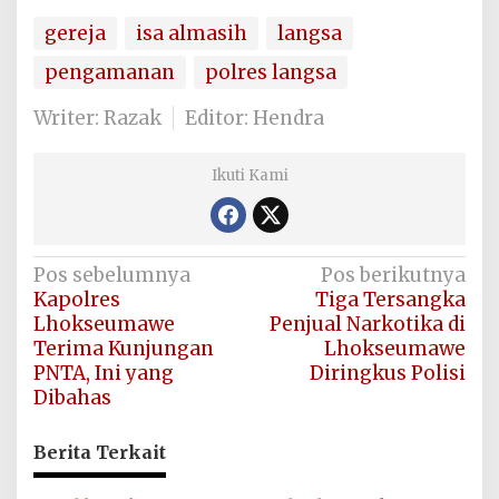
gereja
isa almasih
langsa
pengamanan
polres langsa
Writer: Razak
Editor: Hendra
Ikuti Kami
Navigasi
Pos sebelumnya
Pos berikutnya
Kapolres
Tiga Tersangka
pos
Lhokseumawe
Penjual Narkotika di
Terima Kunjungan
Lhokseumawe
PNTA, Ini yang
Diringkus Polisi
Dibahas
Berita Terkait