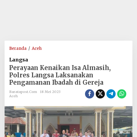
Perayaan
Beranda
/
Aceh
Kenaikan
Langsa
Isa
Perayaan Kenaikan Isa Almasih,
Almasih,
Polres Langsa Laksanakan
Polres
Pengamanan Ibadah di Gereja
Langsa
Laksanakan
Baratapost.com
18 Mei 2023
Pengamanan
Aceh
Ibadah
di
Gereja