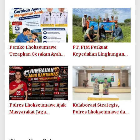
Penutupan MPLS Ramah
Keuramat Siap Wujudkan
Tahun Ajaran 2026/2027
Sekolah Berkualitas dan
Berkarakter
Pemko Lhokseumawe
PT. PIM Perkuat
Terapkan Gerakan Ayah
Kepedulian Lingkungan
Mengantar Anak ke
Hijau Lewat Aksi Iklim dan
Sekolah
Penguatan Ekosistem
Polres Lhokseumawe Ajak
Kolaborasi Strategis,
Masyarakat Jaga
Polres Lhokseumawe dan
Kamtibmas dan Junjung
UIN SUNA Dorong
Sportivitas Jelang Piala
Layanan Publik
Dunia 2026
Berkualitas