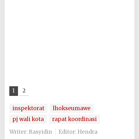
1
2
inspektorat
lhokseumawe
pj wali kota
rapat koordinasi
Writer: Rasyidin
Editor: Hendra