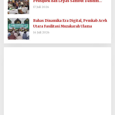
Peusijuek dan Lepas Sambut Dandim
0103/AUT
17 Juli 2026
Bahas Dinamika Era Digital, Pemkab Aceh
Utara Fasilitasi Muzakarah Ulama
16 Juli 2026