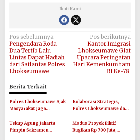
Ikuti Kami
Navigasi
Pos sebelumnya
Pos berikutnya
Pengendara Roda
Kantor Imigrasi
pos
Dua Tertib Lalu
Lhokseumawe Giat
Lintas Dapat Hadiah
Upacara Peringatan
dari Satlantas Polres
Hari Kemenkumham
Lhokseumawe
RI Ke-78
Berita Terkait
Polres Lhokseumawe Ajak
Kolaborasi Strategis,
Masyarakat Jaga
Polres Lhokseumawe dan
Kamtibmas dan Junjung
UIN SUNA Dorong
Sportivitas Jelang Piala
Layanan Publik
Uskup Agung Jakarta
Modus Proyek Fiktif
Dunia 2026
Berkualitas
Pimpin Sakramen
Rugikan Rp 700 Juta,
Perkawinan Carolus
Oknum PNS Bener Meriah