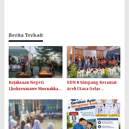
Berita Terkait
Kejaksaan Negeri
SDN 8 Simpang Keramat
Lhokseumawe Musnahkan
Aceh Utara Gelar
Barang Bukti Perkara
Penutupan MPLS Ramah
Berkekuatan Hukum Tetap
Tahun Ajaran 2026/2027
dan Sosialisasikan Lelang
Barang Rampasan