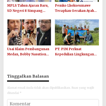
MPLS Tahun Ajaran Baru,
Pemko Lhokseumawe
SD Negeri 8 Simpang
Terapkan Gerakan Ayah
Keuramat Siap Wujudkan
Mengantar Anak ke
Sekolah Berkualitas dan
Sekolah
Berkarakter
Usai Klaim Pembangunan
PT. PIM Perkuat
Medan, Bobby Nasution
Kepedulian Lingkungan
Didesak Buktikan Hasil,
Hijau Lewat Aksi Iklim dan
Bukan Sekadar Narasi
Penguatan Ekosistem
Politik
Tinggalkan Balasan
Alamat email Anda tidak akan dipublikasikan.
Ruas yang wajib
ditandai
*