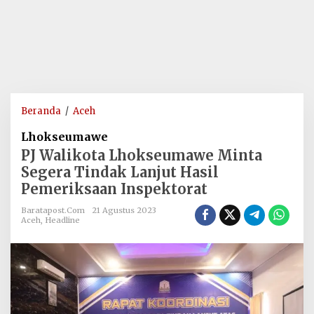
PJ
Beranda
/
Aceh
Walikota
Lhokseumawe
Lhokseumawe
PJ Walikota Lhokseumawe Minta
Minta
Segera Tindak Lanjut Hasil
Segera
Pemeriksaan Inspektorat
Tindak
Lanjut
Baratapost.com
21 Agustus 2023
Hasil
Aceh
,
Headline
Pemeriksaan
Inspektorat