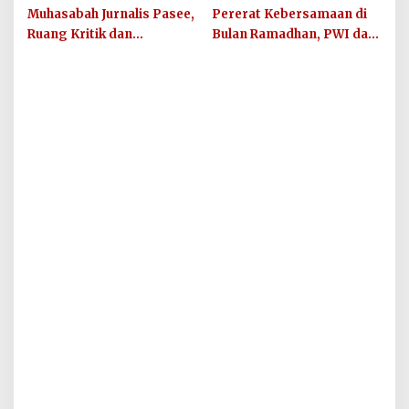
Raditya dan Klara Fidelia
Diamankan Polres
Muhasabah Jurnalis Pasee,
Pererat Kebersamaan di
Lhokseumawe
Ruang Kritik dan
Bulan Ramadhan, PWI dan
Silaturahmi Bersama
IKWI Kota Lhokseumawe
Unimal
Buka Puasa Bersama