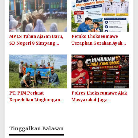
dan Sosialisasikan Lelang
Barang Rampasan
MPLS Tahun Ajaran Baru,
Pemko Lhokseumawe
SD Negeri 8 Simpang
Terapkan Gerakan Ayah
Keuramat Siap Wujudkan
Mengantar Anak ke
Sekolah Berkualitas dan
Sekolah
Berkarakter
PT. PIM Perkuat
Polres Lhokseumawe Ajak
Kepedulian Lingkungan
Masyarakat Jaga
Hijau Lewat Aksi Iklim dan
Kamtibmas dan Junjung
Penguatan Ekosistem
Sportivitas Jelang Piala
Dunia 2026
Tinggalkan Balasan