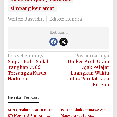
simpang keuramat
Writer: Rasyidin
Editor: Hendra
Ikuti Kami
Navigasi
Pos sebelumnya
Pos berikutnya
Satgas Polri Sudah
Dinkes Aceh Utara
pos
Tangkap 7.566
Ajak Pelajar
Tersangka Kasus
Luangkan Waktu
Narkoba
Untuk Berolahraga
Ringan
Berita Terkait
MPLS Tahun Ajaran Baru,
Polres Lhokseumawe Ajak
SD Negeri 8 Simpang
Masyarakat Jaga