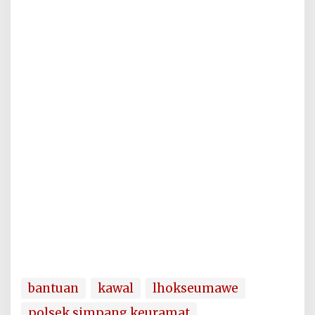
bantuan
kawal
lhokseumawe
polsek simpang keuramat