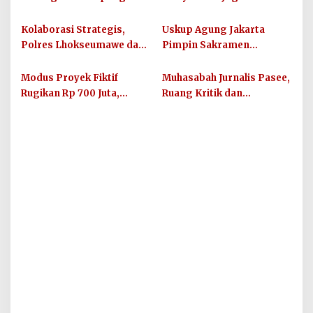
Keuramat Siap Wujudkan
Kamtibmas dan Junjung
Sekolah Berkualitas dan
Sportivitas Jelang Piala
Kolaborasi Strategis,
Uskup Agung Jakarta
Berkarakter
Dunia 2026
Polres Lhokseumawe dan
Pimpin Sakramen
UIN SUNA Dorong
Perkawinan Carolus
Layanan Publik
Raditya dan Klara Fidelia
Modus Proyek Fiktif
Muhasabah Jurnalis Pasee,
Berkualitas
Rugikan Rp 700 Juta,
Ruang Kritik dan
Oknum PNS Bener Meriah
Silaturahmi Bersama
Diamankan Polres
Unimal
Lhokseumawe