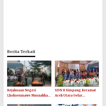
Berita Terkait
Kejaksaan Negeri
SDN 8 Simpang Keramat
Lhokseumawe Musnahkan
Aceh Utara Gelar
Barang Bukti Perkara
Penutupan MPLS Ramah
Berkekuatan Hukum Tetap
Tahun Ajaran 2026/2027