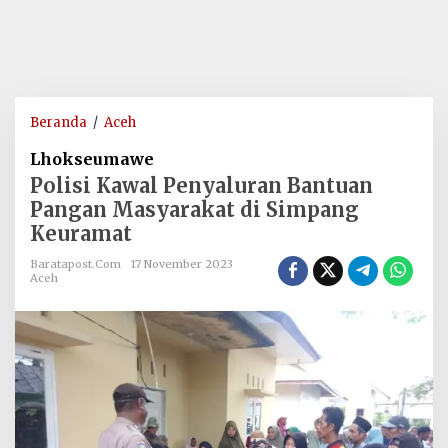
Polisi
Beranda
/
Aceh
Kawal
Lhokseumawe
Penyaluran
Polisi Kawal Penyaluran Bantuan
Bantuan
Pangan Masyarakat di Simpang
Pangan
Keuramat
Masyarakat
di
Baratapost.com
17 November 2023
Simpang
Aceh
Keuramat