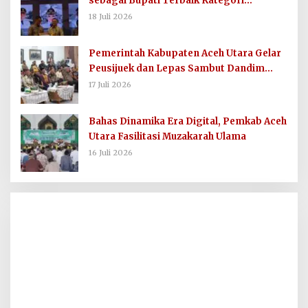
sebagai Bupati Terbaik Kategori
Komunikasi dan Informasi Publik
18 Juli 2026
Pemerintah Kabupaten Aceh Utara Gelar
Peusijuek dan Lepas Sambut Dandim
0103/AUT
17 Juli 2026
Bahas Dinamika Era Digital, Pemkab Aceh
Utara Fasilitasi Muzakarah Ulama
16 Juli 2026