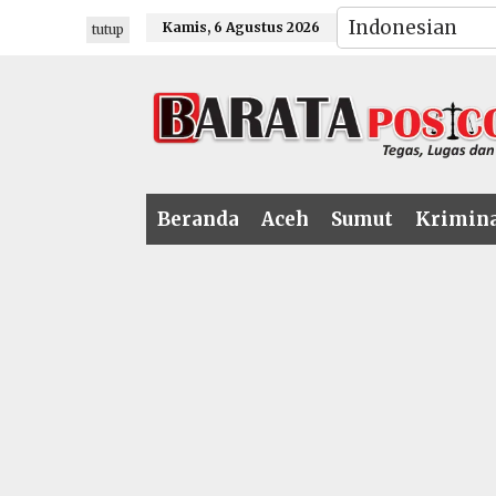
Lewati
Kamis, 6 Agustus 2026
tutup
ke
konten
Beranda
Aceh
Sumut
Krimin