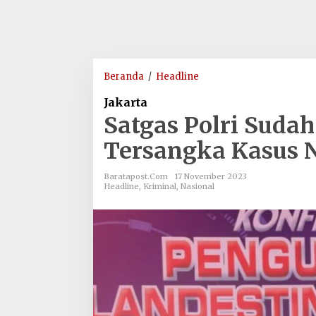
Satgas
Beranda
/
Headline
Polri
Jakarta
Sudah
Satgas Polri Suda
Tangkap
7.566
Tersangka Kasus 
Tersangka
Kasus
Baratapost.com
17 November 2023
Narkoba
Headline
,
Kriminal
,
Nasional