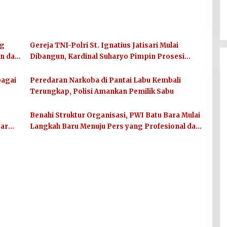
ng
Gereja TNI-Polri St. Ignatius Jatisari Mulai
an dan
Dibangun, Kardinal Suharyo Pimpin Prosesi
Peletakan Batu Pertama
bagai
Peredaran Narkoba di Pantai Labu Kembali
Terungkap, Polisi Amankan Pemilik Sabu
Benahi Struktur Organisasi, PWI Batu Bara Mulai
sar
Langkah Baru Menuju Pers yang Profesional dan
Berkualitas