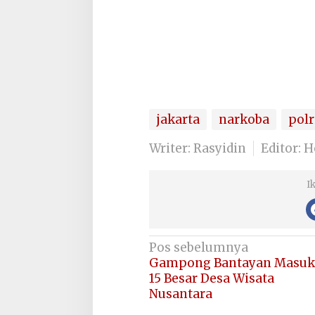
jakarta
narkoba
polr
Writer: Rasyidin
Editor: 
I
Navigasi
Pos sebelumnya
Gampong Bantayan Masuk
pos
15 Besar Desa Wisata
Nusantara