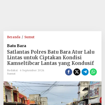
Satlantas
Beranda
/
Sumut
Polres
Batu Bara
Batu
Satlantas Polres Batu Bara Atur Lalu
Bara
Lintas untuk Ciptakan Kondisi
Atur
Kamseltibcar Lantas yang Kondusif
Lalu
Lintas
Redaksi
6 September 2024
untuk
Sumut
Ciptakan
Kondisi
Kamseltibcar
Lantas
yang
Kondusif