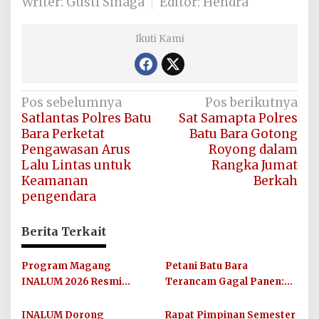
Writer: Gusti Sinaga
Editor: Hendra
Ikuti Kami
Navigasi
Pos sebelumnya
Pos berikutnya
Satlantas Polres Batu
Sat Samapta Polres
pos
Bara Perketat
Batu Bara Gotong
Pengawasan Arus
Royong dalam
Lalu Lintas untuk
Rangka Jumat
Keamanan
Berkah
pengendara
Berita Terkait
Program Magang
Petani Batu Bara
INALUM 2026 Resmi
Terancam Gagal Panen:
Dibuka, Siapkan Talenta
Mesin Pengisap Air Sawah
Muda Hadapi Dunia Kerja
Digondol Pencuri
INALUM Dorong
Rapat Pimpinan Semester