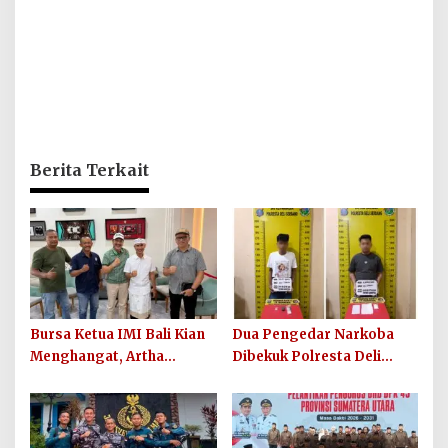
Berita Terkait
Bursa Ketua IMI Bali Kian
Dua Pengedar Narkoba
Menghangat, Artha
Dibekuk Polresta Deli
Wirawan Deklarasikan
Serdang di Pagar Merbau,
Kesiapan Maju
Peredaran Sabu Kembali
Digagalkan