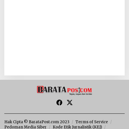
Hak Cipta © BarataPost.com 2023
Terms of Service
Pedoman Media Siber
Kode Etik Jurnalistik (KEJ)