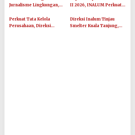
Jurnalisme Lingkungan,
II 2026, INALUM Perkuat
IN-Journal Chapter II
Sinergi dan Arah Strategis
Lahirkan 65 Karya
Perusahaan
Perkuat Tata Kelola
Direksi Inalum Tinjau
Konservasi
Perusahaan, Direksi
Smelter Kuala Tanjung,
Inalum Jalin Sinergi
Perkuat Budaya
dengan Kejati Sumut
Keselamatan dan
Produktivitas Kerja