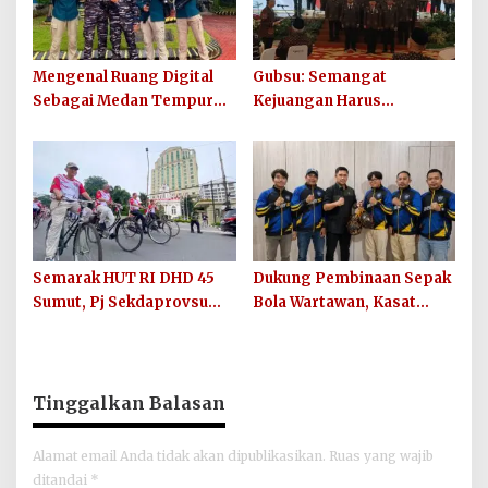
Mengenal Ruang Digital
Gubsu: Semangat
Sebagai Medan Tempur
Kejuangan Harus
Modern yang Tak Pernah
Ditularkan di 33 Kabupaten
Mengenal Gencatan
Kota Sumut
Senjata
Semarak HUT RI DHD 45
Dukung Pembinaan Sepak
Sumut, Pj Sekdaprovsu
Bola Wartawan, Kasat
Tekankan Pentingnya
Narkoba Polres Batu Bara
Karya, Prestasi, dan
Berikan Bantuan Bola
Persatuan Bangsa
untuk Sinergi SC
Tinggalkan Balasan
Alamat email Anda tidak akan dipublikasikan.
Ruas yang wajib
ditandai
*