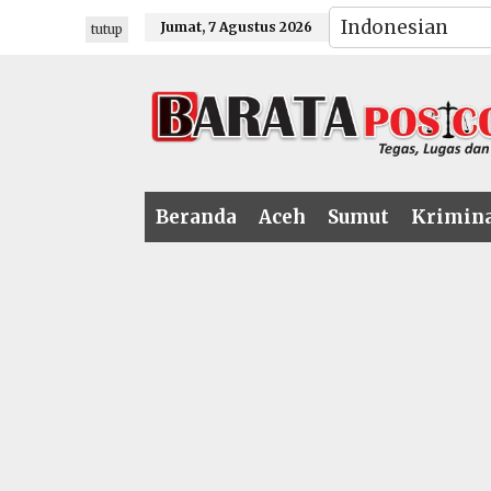
Lewati
Jumat, 7 Agustus 2026
tutup
ke
konten
Beranda
Aceh
Sumut
Krimin