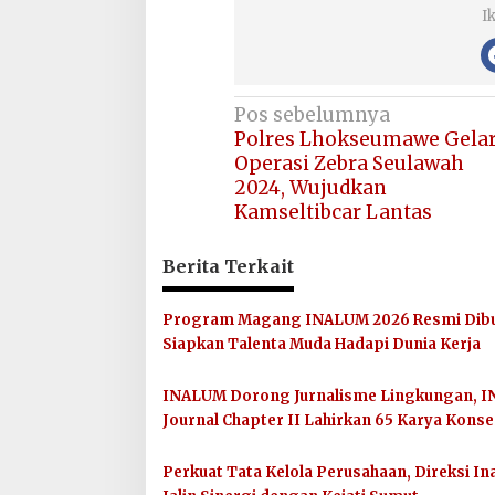
I
Navigasi
Pos sebelumnya
Polres Lhokseumawe Gela
pos
Operasi Zebra Seulawah
2024, Wujudkan
Kamseltibcar Lantas
Berita Terkait
Program Magang INALUM 2026 Resmi Dibu
Siapkan Talenta Muda Hadapi Dunia Kerja
INALUM Dorong Jurnalisme Lingkungan, I
Journal Chapter II Lahirkan 65 Karya Konse
Perkuat Tata Kelola Perusahaan, Direksi I