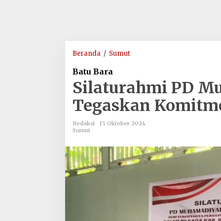
Silaturahmi
Beranda
/
Sumut
PD
Batu Bara
Muhammadiyah
Silaturahmi PD M
Batu
Bara,
Tegaskan Komitme
Tegaskan
Komitmen
Redaksi
15 Oktober 2024
untuk
Sumut
Pilkada
Damai