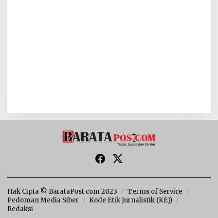
Hak Cipta © BarataPost.com 2023
Terms of Service
Pedoman Media Siber
Kode Etik Jurnalistik (KEJ)
Redaksi