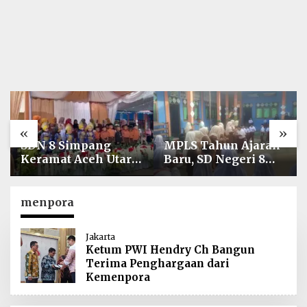
«
»
SDN 8 Simpang
MPLS Tahun Ajaran
Keramat Aceh Utara
Baru, SD Negeri 8
Gelar Penutupan
Simpang Keuramat
MPLS Ramah Tahun
Siap Wujudkan
Ajaran 2026/2027
Sekolah Berkualitas
menpora
dan Berkarakter
Jakarta
Ketum PWI Hendry Ch Bangun
Terima Penghargaan dari
Kemenpora