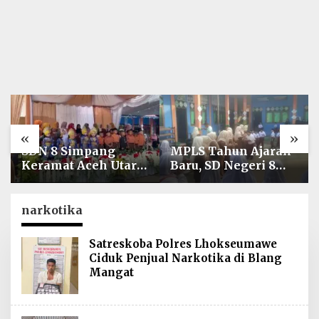
«
»
SDN 8 Simpang
MPLS Tahun Ajaran
Keramat Aceh Utara
Baru, SD Negeri 8
Gelar Penutupan
Simpang Keuramat
MPLS Ramah Tahun
Siap Wujudkan
Ajaran 2026/2027
Sekolah Berkualitas
narkotika
dan Berkarakter
Satreskoba Polres Lhokseumawe
Ciduk Penjual Narkotika di Blang
Mangat