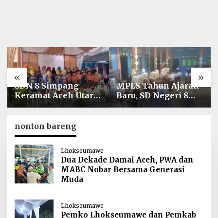
«
»
SDN 8 Simpang
MPLS Tahun Ajaran
Keramat Aceh Utara
Baru, SD Negeri 8
Gelar Penutupan
Simpang Keuramat
MPLS Ramah Tahun
Siap Wujudkan
Ajaran 2026/2027
Sekolah Berkualitas
nonton bareng
dan Berkarakter
Lhokseumawe
Dua Dekade Damai Aceh, PWA dan
MABC Nobar Bersama Generasi
Muda
Lhokseumawe
Pemko Lhokseumawe dan Pemkab