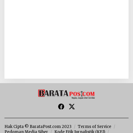
Hak Cipta © BarataPost.com 2023
Terms of Service
Pedoman Media Siber
Kode Etik Jurnalistik (KEJ)