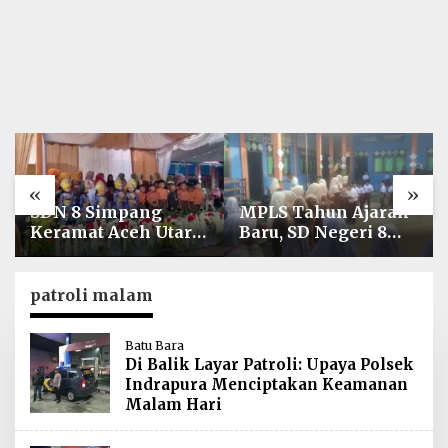
«
»
SDN 8 Simpang
MPLS Tahun Ajaran
Keramat Aceh Utara
Baru, SD Negeri 8
Gelar Penutupan
Simpang Keuramat
MPLS Ramah Tahun
Siap Wujudkan
Ajaran 2026/2027
Sekolah Berkualitas
patroli malam
dan Berkarakter
Batu Bara
Di Balik Layar Patroli: Upaya Polsek
Indrapura Menciptakan Keamanan
Malam Hari