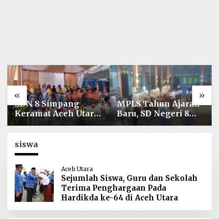
«
»
SDN 8 Simpang
MPLS Tahun Ajaran
Keramat Aceh Utara
Baru, SD Negeri 8
Gelar Penutupan
Simpang Keuramat
MPLS Ramah Tahun
Siap Wujudkan
Ajaran 2026/2027
Sekolah Berkualitas
siswa
dan Berkarakter
Aceh Utara
Sejumlah Siswa, Guru dan Sekolah
Terima Penghargaan Pada
Hardikda ke-64 di Aceh Utara