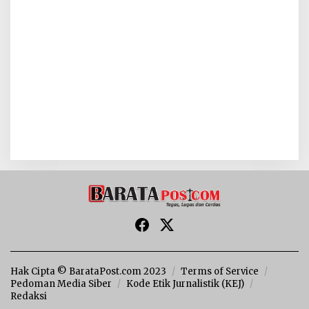
Hak Cipta © BarataPost.com 2023
Terms of Service
Pedoman Media Siber
Kode Etik Jurnalistik (KEJ)
Redaksi