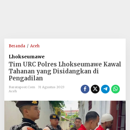
Tim
Beranda
/
Aceh
URC
Lhokseumawe
Polres
Tim URC Polres Lhokseumawe Kawal
Lhokseumawe
Tahanan yang Disidangkan di
Kawal
Pengadilan
Tahanan
yang
Baratapost.com
31 Agustus 2023
Disidangkan
Aceh
di
Pengadilan