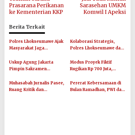
Prasarana Perikanan
Sarasehan UMKM
ke Kementerian KKP
Komwil I Apeksi
Berita Terkait
Polres Lhokseumawe Ajak
Kolaborasi Strategis,
Masyarakat Jaga
Polres Lhokseumawe dan
Kamtibmas dan Junjung
UIN SUNA Dorong
Sportivitas Jelang Piala
Layanan Publik
Uskup Agung Jakarta
Modus Proyek Fiktif
Dunia 2026
Berkualitas
Pimpin Sakramen
Rugikan Rp 700 Juta,
Perkawinan Carolus
Oknum PNS Bener Meriah
Raditya dan Klara Fidelia
Diamankan Polres
Muhasabah Jurnalis Pasee,
Pererat Kebersamaan di
Lhokseumawe
Ruang Kritik dan
Bulan Ramadhan, PWI dan
Silaturahmi Bersama
IKWI Kota Lhokseumawe
Unimal
Buka Puasa Bersama