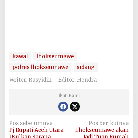
kawal
lhokseumawe
polres lhokseumawe
sidang
Writer: Rasyidin
Editor: Hendra
Ikuti Kami
Navigasi
Pos sebelumnya
Pos berikutnya
Pj Bupati Aceh Utara
Lhokseumawe akan
pos
Usulkan Sarana
Jadi Tuan Rumah