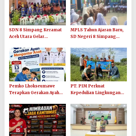
SDN 8 Simpang Keramat
MPLS Tahun Ajaran Baru,
Aceh Utara Gelar
SD Negeri 8 Simpang
Penutupan MPLS Ramah
Keuramat Siap Wujudkan
Tahun Ajaran 2026/2027
Sekolah Berkualitas dan
Berkarakter
Pemko Lhokseumawe
PT. PIM Perkuat
Terapkan Gerakan Ayah
Kepedulian Lingkungan
Mengantar Anak ke
Hijau Lewat Aksi Iklim dan
Sekolah
Penguatan Ekosistem