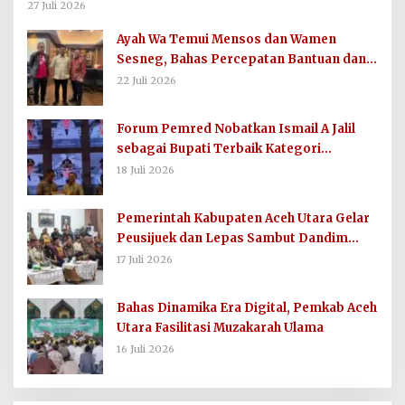
untuk Imum Gampong
27 Juli 2026
Ayah Wa Temui Mensos dan Wamen
Sesneg, Bahas Percepatan Bantuan dan
Dana Direktif Presiden
22 Juli 2026
Forum Pemred Nobatkan Ismail A Jalil
sebagai Bupati Terbaik Kategori
Komunikasi dan Informasi Publik
18 Juli 2026
Pemerintah Kabupaten Aceh Utara Gelar
Peusijuek dan Lepas Sambut Dandim
0103/AUT
17 Juli 2026
Bahas Dinamika Era Digital, Pemkab Aceh
Utara Fasilitasi Muzakarah Ulama
16 Juli 2026