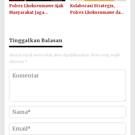
Polres Lhokseumawe Ajak
Kolaborasi Strategis,
Masyarakat Jaga
Polres Lhokseumawe dan
Kamtibmas dan Junjung
UIN SUNA Dorong
Sportivitas Jelang Piala
Layanan Publik
Dunia 2026
Berkualitas
Tinggalkan Balasan
Alamat email Anda tidak akan dipublikasikan.
Ruas yang wajib
ditandai
*