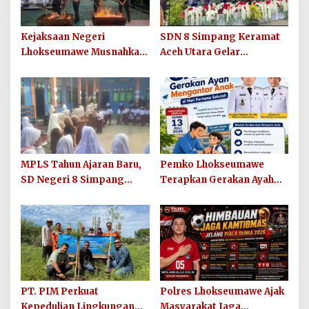
Kejaksaan Negeri
SDN 8 Simpang Keramat
Lhokseumawe Musnahkan
Aceh Utara Gelar
Barang Bukti Perkara
Penutupan MPLS Ramah
Berkekuatan Hukum Tetap
Tahun Ajaran 2026/2027
dan Sosialisasikan Lelang
Barang Rampasan
MPLS Tahun Ajaran Baru,
Pemko Lhokseumawe
SD Negeri 8 Simpang
Terapkan Gerakan Ayah
Keuramat Siap Wujudkan
Mengantar Anak ke
Sekolah Berkualitas dan
Sekolah
Berkarakter
PT. PIM Perkuat
Polres Lhokseumawe Ajak
Kepedulian Lingkungan
Masyarakat Jaga