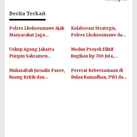
Berita Terkait
Polres Lhokseumawe Ajak
Kolaborasi Strategis,
Masyarakat Jaga
Polres Lhokseumawe dan
Kamtibmas dan Junjung
UIN SUNA Dorong
Sportivitas Jelang Piala
Layanan Publik
Uskup Agung Jakarta
Modus Proyek Fiktif
Dunia 2026
Berkualitas
Pimpin Sakramen
Rugikan Rp 700 Juta,
Perkawinan Carolus
Oknum PNS Bener Meriah
Raditya dan Klara Fidelia
Diamankan Polres
Muhasabah Jurnalis Pasee,
Pererat Kebersamaan di
Lhokseumawe
Ruang Kritik dan
Bulan Ramadhan, PWI dan
Silaturahmi Bersama
IKWI Kota Lhokseumawe
Unimal
Buka Puasa Bersama