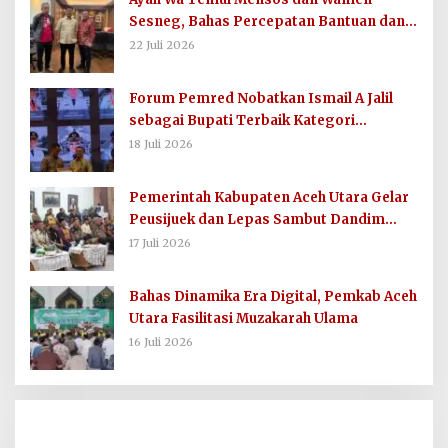
Sesneg, Bahas Percepatan Bantuan dan
Dana Direktif Presiden
22 Juli 2026
Forum Pemred Nobatkan Ismail A Jalil
sebagai Bupati Terbaik Kategori
Komunikasi dan Informasi Publik
18 Juli 2026
Pemerintah Kabupaten Aceh Utara Gelar
Peusijuek dan Lepas Sambut Dandim
0103/AUT
17 Juli 2026
Bahas Dinamika Era Digital, Pemkab Aceh
Utara Fasilitasi Muzakarah Ulama
16 Juli 2026