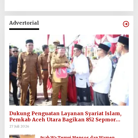
Advertorial
Dukung Penguatan Layanan Syariat Islam,
Pemkab Aceh Utara Bagikan 852 Sepmor
untuk Imum Gampong
27 Juli 2026
Ayah Wa Temui Mensos dan Wamen