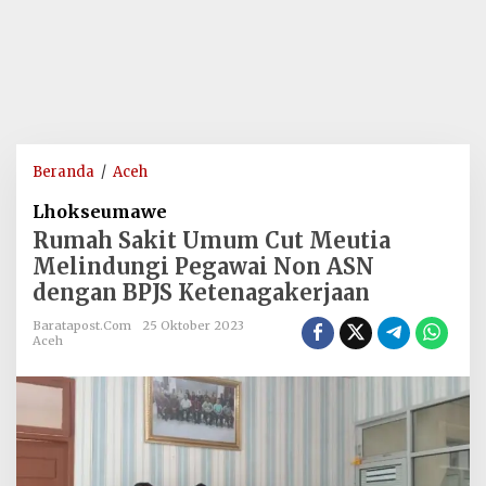
Rumah
Beranda
/
Aceh
Sakit
Lhokseumawe
Umum
Rumah Sakit Umum Cut Meutia
Cut
Melindungi Pegawai Non ASN
Meutia
dengan BPJS Ketenagakerjaan
Melindungi
Pegawai
Baratapost.com
25 Oktober 2023
Non
Aceh
ASN
dengan
BPJS
Ketenagakerjaan