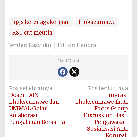
bpjs ketenagakerjaan
lhokseumawe
RSU cut meutia
Writer: Rasyidin
Editor: Hendra
Ikuti Kami
Navigasi
Pos sebelumnya
Pos berikutnya
Dosen IAIN
Imigrasi
pos
Lhokseumawe dan
Lhokseumawe Ikuti
UNIMAL Gelar
Focus Group
Kolaborasi
Discussion Hasil
Pengabdian Bersama
Pengawasan
Sosialisasi Anti
Korupsi