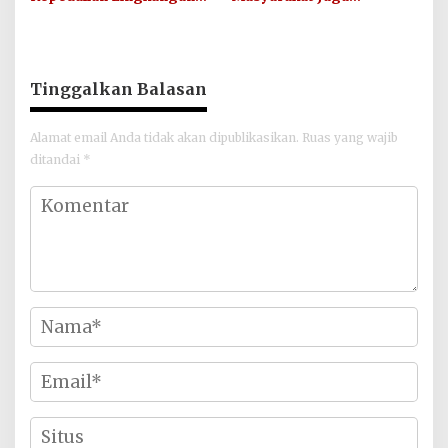
Hijau Lewat Aksi Iklim dan
Kamtibmas dan Junjung
Penguatan Ekosistem
Sportivitas Jelang Piala
Dunia 2026
Tinggalkan Balasan
Alamat email Anda tidak akan dipublikasikan.
Ruas yang wajib
ditandai
*