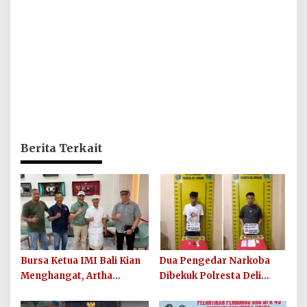
Berita Terkait
Bursa Ketua IMI Bali Kian
Dua Pengedar Narkoba
Menghangat, Artha
Dibekuk Polresta Deli
Wirawan Deklarasikan
Serdang di Pagar Merbau,
Kesiapan Maju
Peredaran Sabu Kembali