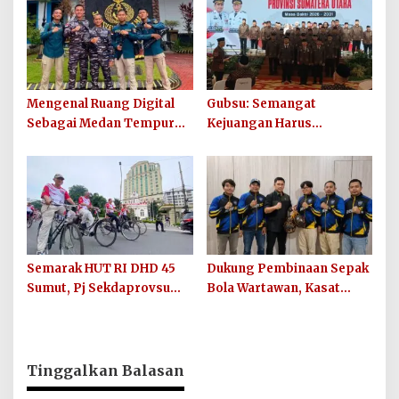
Digagalkan
Mengenal Ruang Digital
Gubsu: Semangat
Sebagai Medan Tempur
Kejuangan Harus
Modern yang Tak Pernah
Ditularkan di 33 Kabupaten
Mengenal Gencatan
Kota Sumut
Senjata
Semarak HUT RI DHD 45
Dukung Pembinaan Sepak
Sumut, Pj Sekdaprovsu
Bola Wartawan, Kasat
Tekankan Pentingnya
Narkoba Polres Batu Bara
Karya, Prestasi, dan
Berikan Bantuan Bola
Persatuan Bangsa
untuk Sinergi SC
Tinggalkan Balasan