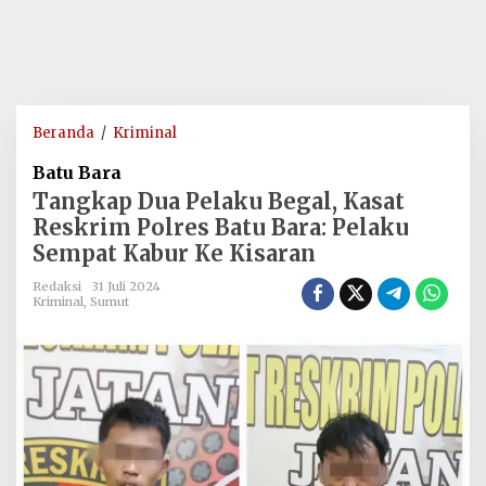
Tangkap
Beranda
/
Kriminal
Dua
Batu Bara
Pelaku
Tangkap Dua Pelaku Begal, Kasat
Begal,
Reskrim Polres Batu Bara: Pelaku
Kasat
Sempat Kabur Ke Kisaran
Reskrim
Polres
Redaksi
31 Juli 2024
Batu
Kriminal
,
Sumut
Bara:
Pelaku
Sempat
Kabur
Ke
Kisaran