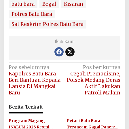
batu bara
Begal
Kisaran
Polres Batu Bara
Sat Reskrim Polres Batu Bara
Ikuti Kami
Navigasi
Pos sebelumnya
Pos berikutnya
Kapolres Batu Bara
Cegah Premanisme,
pos
Beri Bantuan Kepada
Polsek Medang Deras
Lansia Di Mangkai
Aktif Lakukan
Baru
Patroli Malam
Berita Terkait
Program Magang
Petani Batu Bara
INALUM 2026 Resmi
Terancam Gagal Panen: