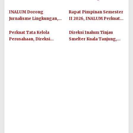
Dibuka, Siapkan Talenta
Mesin Pengisap Air Sawah
Muda Hadapi Dunia Kerja
Digondol Pencuri
INALUM Dorong
Rapat Pimpinan Semester
Jurnalisme Lingkungan,
II 2026, INALUM Perkuat
IN-Journal Chapter II
Sinergi dan Arah Strategis
Lahirkan 65 Karya
Perusahaan
Perkuat Tata Kelola
Direksi Inalum Tinjau
Konservasi
Perusahaan, Direksi
Smelter Kuala Tanjung,
Inalum Jalin Sinergi
Perkuat Budaya
dengan Kejati Sumut
Keselamatan dan
Produktivitas Kerja