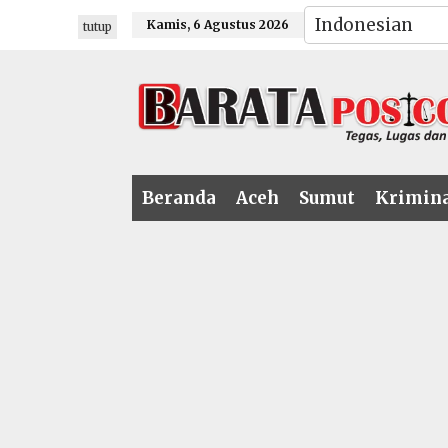
Lewati
Kamis, 6 Agustus 2026
tutup
ke
konten
Beranda
Aceh
Sumut
Krimin