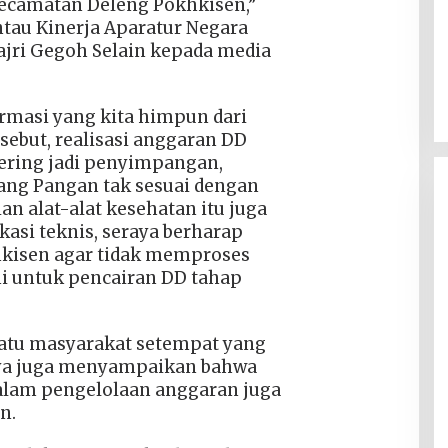
ecamatan Deleng Pokhkisen,”
tau Kinerja Aparatur Negara
ajri Gegoh Selain kepada media
ormasi yang kita himpun dari
rsebut, realisasi anggaran DD
sering jadi penyimpangan,
dang Pangan tak sesuai dengan
n alat-alat kesehatan itu juga
kasi teknis, seraya berharap
kisen agar tidak memproses
ni untuk pencairan DD tahap
 satu masyarakat setempat yang
nya juga menyampaikan bahwa
lam pengelolaan anggaran juga
n.