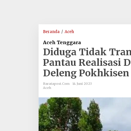
Diduga
Beranda
/
Aceh
Tidak
Aceh Tenggara
Transparan,
Diduga Tidak Tra
APH
Diminta
Pantau Realisasi 
Pantau
Deleng Pokhkisen
Realisasi
Dana
Desa
Baratapost.com
14 Juni 2023
Aceh
di
Kecamatan
Deleng
Pokhkisen
Tahun
2022-
2023